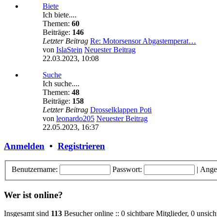
Biete
Ich biete....
Themen:
60
Beiträge:
146
Letzter Beitrag
Re: Motorsensor Abgastemperat…
von
IslaStein
Neuester Beitrag
22.03.2023, 10:08
Suche
Ich suche....
Themen:
48
Beiträge:
158
Letzter Beitrag
Drosselklappen Poti
von
leonardo205
Neuester Beitrag
22.05.2023, 16:37
Anmelden
•
Registrieren
Benutzername:
Passwort:
|
Ange
Wer ist online?
Insgesamt sind
113
Besucher online :: 0 sichtbare Mitglieder, 0 unsic