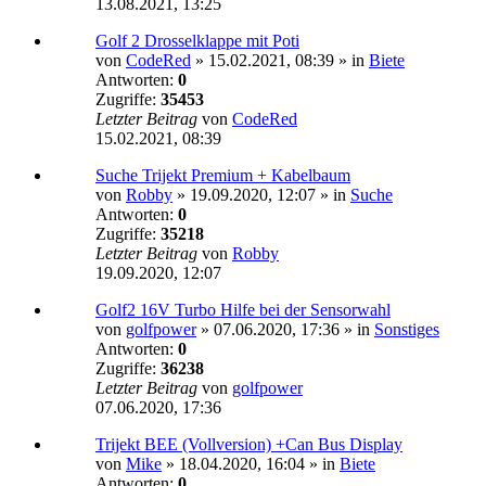
13.08.2021, 13:25
Golf 2 Drosselklappe mit Poti
von
CodeRed
»
15.02.2021, 08:39
» in
Biete
Antworten:
0
Zugriffe:
35453
Letzter Beitrag
von
CodeRed
15.02.2021, 08:39
Suche Trijekt Premium + Kabelbaum
von
Robby
»
19.09.2020, 12:07
» in
Suche
Antworten:
0
Zugriffe:
35218
Letzter Beitrag
von
Robby
19.09.2020, 12:07
Golf2 16V Turbo Hilfe bei der Sensorwahl
von
golfpower
»
07.06.2020, 17:36
» in
Sonstiges
Antworten:
0
Zugriffe:
36238
Letzter Beitrag
von
golfpower
07.06.2020, 17:36
Trijekt BEE (Vollversion) +Can Bus Display
von
Mike
»
18.04.2020, 16:04
» in
Biete
Antworten:
0