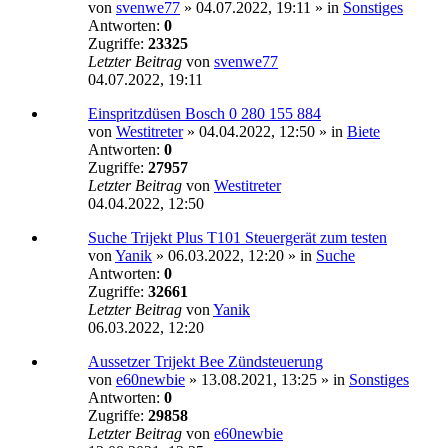
von
svenwe77
»
04.07.2022, 19:11
» in
Sonstiges
Antworten:
0
Zugriffe:
23325
Letzter Beitrag
von
svenwe77
04.07.2022, 19:11
Einspritzdüsen Bosch 0 280 155 884
von
Westitreter
»
04.04.2022, 12:50
» in
Biete
Antworten:
0
Zugriffe:
27957
Letzter Beitrag
von
Westitreter
04.04.2022, 12:50
Suche Trijekt Plus T101 Steuergerät zum testen
von
Yanik
»
06.03.2022, 12:20
» in
Suche
Antworten:
0
Zugriffe:
32661
Letzter Beitrag
von
Yanik
06.03.2022, 12:20
Aussetzer Trijekt Bee Zündsteuerung
von
e60newbie
»
13.08.2021, 13:25
» in
Sonstiges
Antworten:
0
Zugriffe:
29858
Letzter Beitrag
von
e60newbie