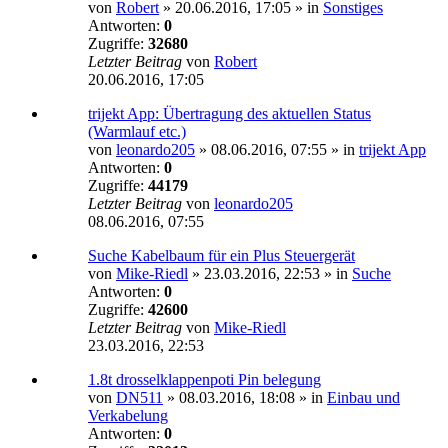
von
Robert
»
20.06.2016, 17:05
» in
Sonstiges
Antworten:
0
Zugriffe:
32680
Letzter Beitrag
von
Robert
20.06.2016, 17:05
trijekt App: Übertragung des aktuellen Status
(Warmlauf etc.)
von
leonardo205
»
08.06.2016, 07:55
» in
trijekt App
Antworten:
0
Zugriffe:
44179
Letzter Beitrag
von
leonardo205
08.06.2016, 07:55
Suche Kabelbaum für ein Plus Steuergerät
von
Mike-Riedl
»
23.03.2016, 22:53
» in
Suche
Antworten:
0
Zugriffe:
42600
Letzter Beitrag
von
Mike-Riedl
23.03.2016, 22:53
1.8t drosselklappenpoti Pin belegung
von
DN511
»
08.03.2016, 18:08
» in
Einbau und
Verkabelung
Antworten:
0