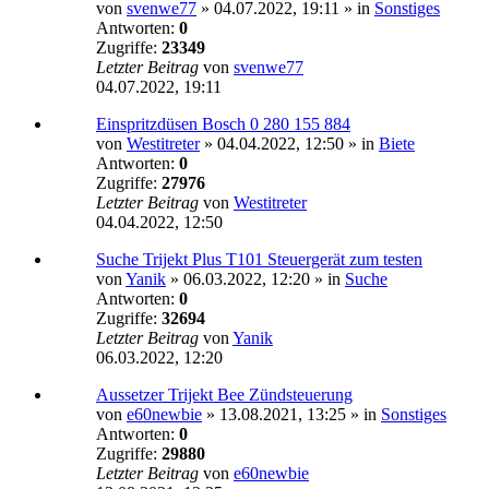
von
svenwe77
»
04.07.2022, 19:11
» in
Sonstiges
Antworten:
0
Zugriffe:
23349
Letzter Beitrag
von
svenwe77
04.07.2022, 19:11
Einspritzdüsen Bosch 0 280 155 884
von
Westitreter
»
04.04.2022, 12:50
» in
Biete
Antworten:
0
Zugriffe:
27976
Letzter Beitrag
von
Westitreter
04.04.2022, 12:50
Suche Trijekt Plus T101 Steuergerät zum testen
von
Yanik
»
06.03.2022, 12:20
» in
Suche
Antworten:
0
Zugriffe:
32694
Letzter Beitrag
von
Yanik
06.03.2022, 12:20
Aussetzer Trijekt Bee Zündsteuerung
von
e60newbie
»
13.08.2021, 13:25
» in
Sonstiges
Antworten:
0
Zugriffe:
29880
Letzter Beitrag
von
e60newbie