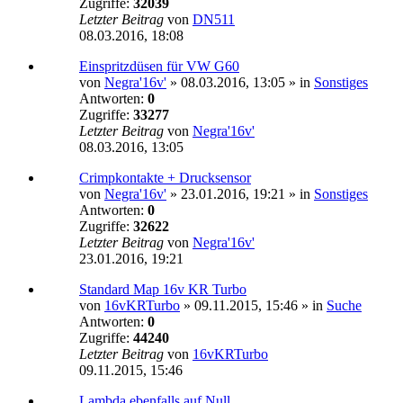
Zugriffe:
32039
Letzter Beitrag
von
DN511
08.03.2016, 18:08
Einspritzdüsen für VW G60
von
Negra'16v'
»
08.03.2016, 13:05
» in
Sonstiges
Antworten:
0
Zugriffe:
33277
Letzter Beitrag
von
Negra'16v'
08.03.2016, 13:05
Crimpkontakte + Drucksensor
von
Negra'16v'
»
23.01.2016, 19:21
» in
Sonstiges
Antworten:
0
Zugriffe:
32622
Letzter Beitrag
von
Negra'16v'
23.01.2016, 19:21
Standard Map 16v KR Turbo
von
16vKRTurbo
»
09.11.2015, 15:46
» in
Suche
Antworten:
0
Zugriffe:
44240
Letzter Beitrag
von
16vKRTurbo
09.11.2015, 15:46
Lambda ebenfalls auf Null