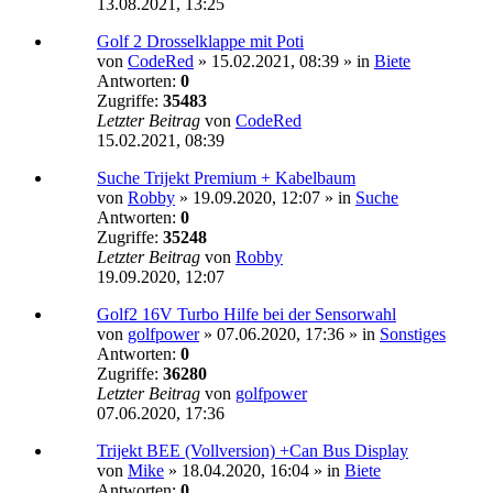
13.08.2021, 13:25
Golf 2 Drosselklappe mit Poti
von
CodeRed
»
15.02.2021, 08:39
» in
Biete
Antworten:
0
Zugriffe:
35483
Letzter Beitrag
von
CodeRed
15.02.2021, 08:39
Suche Trijekt Premium + Kabelbaum
von
Robby
»
19.09.2020, 12:07
» in
Suche
Antworten:
0
Zugriffe:
35248
Letzter Beitrag
von
Robby
19.09.2020, 12:07
Golf2 16V Turbo Hilfe bei der Sensorwahl
von
golfpower
»
07.06.2020, 17:36
» in
Sonstiges
Antworten:
0
Zugriffe:
36280
Letzter Beitrag
von
golfpower
07.06.2020, 17:36
Trijekt BEE (Vollversion) +Can Bus Display
von
Mike
»
18.04.2020, 16:04
» in
Biete
Antworten:
0