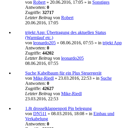
von
Robert
»
20.06.2016, 17:05
» in
Sonstiges
Antworten:
0
Zugriffe:
32717
Letzter Beitrag
von
Robert
20.06.2016, 17:05
trijekt App: Übertragung des aktuellen Status
(Warmlauf etc.)
von
leonardo205
»
08.06.2016, 07:55
» in
trijekt App
Antworten:
0
Zugriffe:
44202
Letzter Beitrag
von
leonardo205
08.06.2016, 07:55
Suche Kabelbaum für ein Plus Steuergerät
von
Mike-Riedl
»
23.03.2016, 22:53
» in
Suche
Antworten:
0
Zugriffe:
42627
Letzter Beitrag
von
Mike-Riedl
23.03.2016, 22:53
1.8t drosselklappenpoti Pin belegung
von
DN511
»
08.03.2016, 18:08
» in
Einbau und
Verkabelung
Antworten:
0