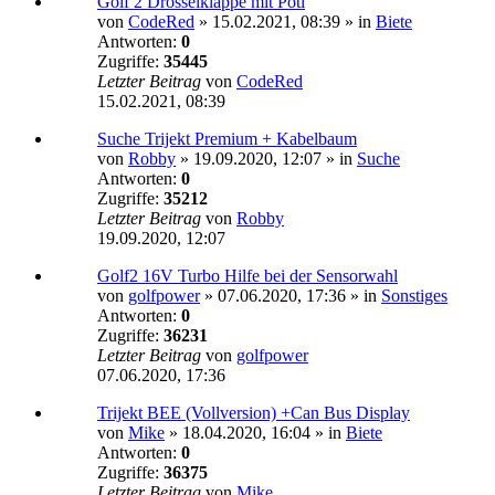
Golf 2 Drosselklappe mit Poti
von
CodeRed
»
15.02.2021, 08:39
» in
Biete
Antworten:
0
Zugriffe:
35445
Letzter Beitrag
von
CodeRed
15.02.2021, 08:39
Suche Trijekt Premium + Kabelbaum
von
Robby
»
19.09.2020, 12:07
» in
Suche
Antworten:
0
Zugriffe:
35212
Letzter Beitrag
von
Robby
19.09.2020, 12:07
Golf2 16V Turbo Hilfe bei der Sensorwahl
von
golfpower
»
07.06.2020, 17:36
» in
Sonstiges
Antworten:
0
Zugriffe:
36231
Letzter Beitrag
von
golfpower
07.06.2020, 17:36
Trijekt BEE (Vollversion) +Can Bus Display
von
Mike
»
18.04.2020, 16:04
» in
Biete
Antworten:
0
Zugriffe:
36375
Letzter Beitrag
von
Mike