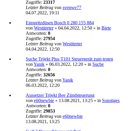
Zugriffe:
23317
Letzter Beitrag
von
svenwe77
04.07.2022, 19:11
Einspritzdüsen Bosch 0 280 155 884
von
Westitreter
»
04.04.2022, 12:50
» in
Biete
Antworten:
0
Zugriffe:
27954
Letzter Beitrag
von
Westitreter
04.04.2022, 12:50
Suche Trijekt Plus T101 Steuergerät zum testen
von
Yanik
»
06.03.2022, 12:20
» in
Suche
Antworten:
0
Zugriffe:
32656
Letzter Beitrag
von
Yanik
06.03.2022, 12:20
Aussetzer Trijekt Bee Zündsteuerung
von
e60newbie
»
13.08.2021, 13:25
» in
Sonstiges
Antworten:
0
Zugriffe:
29853
Letzter Beitrag
von
e60newbie
13.08.2021, 13:25