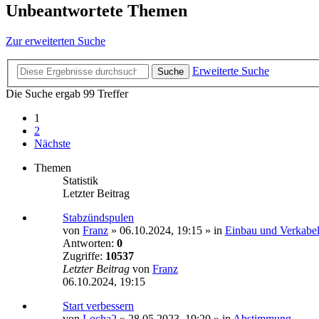
Unbeantwortete Themen
Zur erweiterten Suche
Erweiterte Suche
Suche
Die Suche ergab 99 Treffer
1
2
Nächste
Themen
Statistik
Letzter Beitrag
Stabzündspulen
von
Franz
»
06.10.2024, 19:15
» in
Einbau und Verkabe
Antworten:
0
Zugriffe:
10537
Letzter Beitrag
von
Franz
06.10.2024, 19:15
Start verbessern
von
Locha2
»
28.05.2023, 19:20
» in
Abstimmung