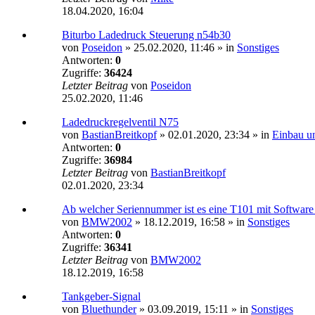
18.04.2020, 16:04
Biturbo Ladedruck Steuerung n54b30
von
Poseidon
»
25.02.2020, 11:46
» in
Sonstiges
Antworten:
0
Zugriffe:
36424
Letzter Beitrag
von
Poseidon
25.02.2020, 11:46
Ladedruckregelventil N75
von
BastianBreitkopf
»
02.01.2020, 23:34
» in
Einbau u
Antworten:
0
Zugriffe:
36984
Letzter Beitrag
von
BastianBreitkopf
02.01.2020, 23:34
Ab welcher Seriennummer ist es eine T101 mit Software
von
BMW2002
»
18.12.2019, 16:58
» in
Sonstiges
Antworten:
0
Zugriffe:
36341
Letzter Beitrag
von
BMW2002
18.12.2019, 16:58
Tankgeber-Signal
von
Bluethunder
»
03.09.2019, 15:11
» in
Sonstiges