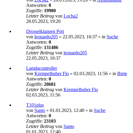
Antworten:
0
Zugriffe:
19980
Letzter Beitrag
von
Locha2
28.05.2023, 19:20
Drosselklappen Poti
von
leonardo205
»
22.05.2023, 16:37
» in
Suche
Antworten:
0
Zugriffe:
131486
Letzter Beitrag
von
leonardo205
22.05.2023, 16:37
Lamdacontroller
von
Krempelhuber Flo
»
02.03.2023, 11:56
» in
Biete
Antworten:
0
Zugriffe:
20681
Letzter Beitrag
von
Krempelhuber Flo
02.03.2023, 11:56
T101plus
von
Santo
»
01.01.2023, 12:40
» in
Suche
Antworten:
0
Zugriffe:
23103
Letzter Beitrag
von
Santo
01.01.2023, 12:40