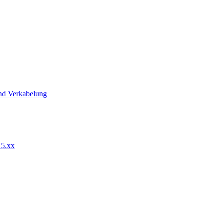
nd Verkabelung
 5.xx