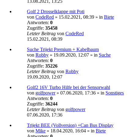
13.08.2021, 13:25
Golf 2 Drosselklappe mit Poti
von
CodeRed
»
15.02.2021, 08:39
» in
Biete
Antworten:
0
Zugriffe:
35458
Letzter Beitrag
von
CodeRed
15.02.2021, 08:39
Suche Trijekt Premium + Kabelbaum
von
Robby
»
19.09.2020, 12:07
» in
Suche
Antworten:
0
Zugriffe:
35226
Letzter Beitrag
von
Robby
19.09.2020, 12:07
Golf2 16V Turbo Hilfe bei der Sensorwahl
von
golfpower
»
07.06.2020, 17:36
» in
Sonstiges
Antworten:
0
Zugriffe:
36244
Letzter Beitrag
von
golfpower
07.06.2020, 17:36
Trijekt BEE (Vollversion) +Can Bus Display
von
Mike
»
18.04.2020, 16:04
» in
Biete
Antworten:
0