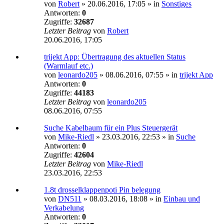
von
Robert
»
20.06.2016, 17:05
» in
Sonstiges
Antworten:
0
Zugriffe:
32687
Letzter Beitrag
von
Robert
20.06.2016, 17:05
trijekt App: Übertragung des aktuellen Status
(Warmlauf etc.)
von
leonardo205
»
08.06.2016, 07:55
» in
trijekt App
Antworten:
0
Zugriffe:
44183
Letzter Beitrag
von
leonardo205
08.06.2016, 07:55
Suche Kabelbaum für ein Plus Steuergerät
von
Mike-Riedl
»
23.03.2016, 22:53
» in
Suche
Antworten:
0
Zugriffe:
42604
Letzter Beitrag
von
Mike-Riedl
23.03.2016, 22:53
1.8t drosselklappenpoti Pin belegung
von
DN511
»
08.03.2016, 18:08
» in
Einbau und
Verkabelung
Antworten:
0