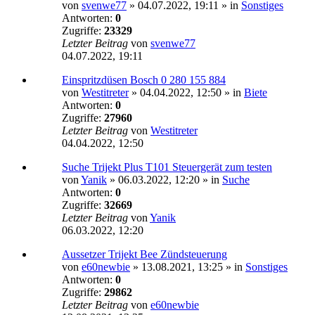
von
svenwe77
»
04.07.2022, 19:11
» in
Sonstiges
Antworten:
0
Zugriffe:
23329
Letzter Beitrag
von
svenwe77
04.07.2022, 19:11
Einspritzdüsen Bosch 0 280 155 884
von
Westitreter
»
04.04.2022, 12:50
» in
Biete
Antworten:
0
Zugriffe:
27960
Letzter Beitrag
von
Westitreter
04.04.2022, 12:50
Suche Trijekt Plus T101 Steuergerät zum testen
von
Yanik
»
06.03.2022, 12:20
» in
Suche
Antworten:
0
Zugriffe:
32669
Letzter Beitrag
von
Yanik
06.03.2022, 12:20
Aussetzer Trijekt Bee Zündsteuerung
von
e60newbie
»
13.08.2021, 13:25
» in
Sonstiges
Antworten:
0
Zugriffe:
29862
Letzter Beitrag
von
e60newbie