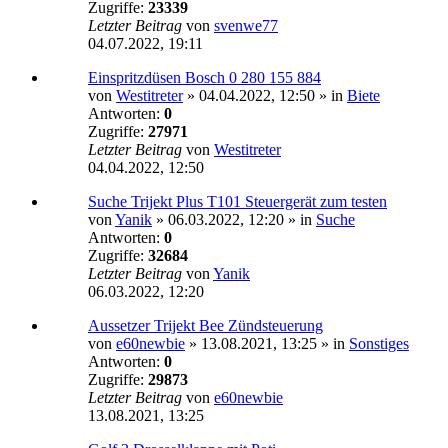
Zugriffe:
23339
Letzter Beitrag
von
svenwe77
04.07.2022, 19:11
Einspritzdüsen Bosch 0 280 155 884
von
Westitreter
»
04.04.2022, 12:50
» in
Biete
Antworten:
0
Zugriffe:
27971
Letzter Beitrag
von
Westitreter
04.04.2022, 12:50
Suche Trijekt Plus T101 Steuergerät zum testen
von
Yanik
»
06.03.2022, 12:20
» in
Suche
Antworten:
0
Zugriffe:
32684
Letzter Beitrag
von
Yanik
06.03.2022, 12:20
Aussetzer Trijekt Bee Zündsteuerung
von
e60newbie
»
13.08.2021, 13:25
» in
Sonstiges
Antworten:
0
Zugriffe:
29873
Letzter Beitrag
von
e60newbie
13.08.2021, 13:25