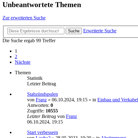
Unbeantwortete Themen
Zur erweiterten Suche
Erweiterte Suche
Suche
Die Suche ergab 99 Treffer
1
2
Nächste
Themen
Statistik
Letzter Beitrag
Stabzündspulen
von
Franz
»
06.10.2024, 19:15
» in
Einbau und Verkabe
Antworten:
0
Zugriffe:
10555
Letzter Beitrag
von
Franz
06.10.2024, 19:15
Start verbessern
von
Locha2
»
28.05.2023, 19:20
» in
Abstimmung