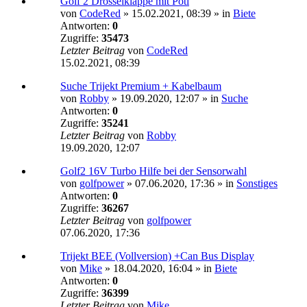
Golf 2 Drosselklappe mit Poti
von
CodeRed
»
15.02.2021, 08:39
» in
Biete
Antworten:
0
Zugriffe:
35473
Letzter Beitrag
von
CodeRed
15.02.2021, 08:39
Suche Trijekt Premium + Kabelbaum
von
Robby
»
19.09.2020, 12:07
» in
Suche
Antworten:
0
Zugriffe:
35241
Letzter Beitrag
von
Robby
19.09.2020, 12:07
Golf2 16V Turbo Hilfe bei der Sensorwahl
von
golfpower
»
07.06.2020, 17:36
» in
Sonstiges
Antworten:
0
Zugriffe:
36267
Letzter Beitrag
von
golfpower
07.06.2020, 17:36
Trijekt BEE (Vollversion) +Can Bus Display
von
Mike
»
18.04.2020, 16:04
» in
Biete
Antworten:
0
Zugriffe:
36399
Letzter Beitrag
von
Mike