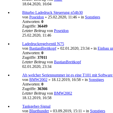
18.04.2020, 16:04
Biturbo Ladedruck Steuerung n54b30
von
Poseidon
»
25.02.2020, 11:46
» in
Sonstiges
Antworten:
0
Zugriffe:
36449
Letzter Beitrag
von
Poseidon
25.02.2020, 11:46
Ladedruckregelventil N75
von
BastianBreitkopf
»
02.01.2020, 23:34
» in
Einbau u
Antworten:
0
Zugriffe:
37011
Letzter Beitrag
von
BastianBreitkopf
02.01.2020, 23:34
Ab welcher Seriennummer ist es eine T101 mit Software
von
BMW2002
»
18.12.2019, 16:58
» in
Sonstiges
Antworten:
0
Zugriffe:
36366
Letzter Beitrag
von
BMW2002
18.12.2019, 16:58
Tankgeber-Signal
von
Bluethunder
»
03.09.2019, 15:11
» in
Sonstiges