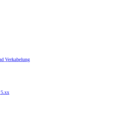
nd Verkabelung
 5.xx