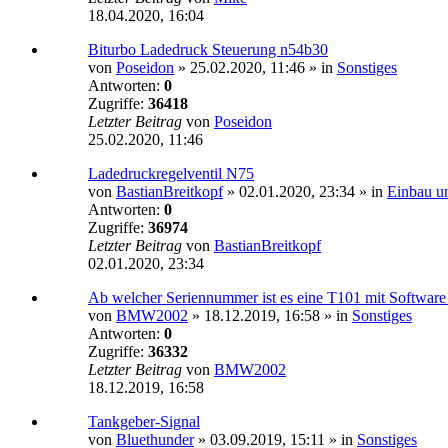
18.04.2020, 16:04
Biturbo Ladedruck Steuerung n54b30
von
Poseidon
»
25.02.2020, 11:46
» in
Sonstiges
Antworten:
0
Zugriffe:
36418
Letzter Beitrag
von
Poseidon
25.02.2020, 11:46
Ladedruckregelventil N75
von
BastianBreitkopf
»
02.01.2020, 23:34
» in
Einbau u
Antworten:
0
Zugriffe:
36974
Letzter Beitrag
von
BastianBreitkopf
02.01.2020, 23:34
Ab welcher Seriennummer ist es eine T101 mit Software
von
BMW2002
»
18.12.2019, 16:58
» in
Sonstiges
Antworten:
0
Zugriffe:
36332
Letzter Beitrag
von
BMW2002
18.12.2019, 16:58
Tankgeber-Signal
von
Bluethunder
»
03.09.2019, 15:11
» in
Sonstiges