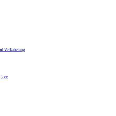
nd Verkabelung
 5.xx