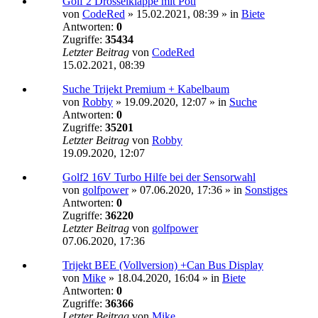
Golf 2 Drosselklappe mit Poti
von
CodeRed
»
15.02.2021, 08:39
» in
Biete
Antworten:
0
Zugriffe:
35434
Letzter Beitrag
von
CodeRed
15.02.2021, 08:39
Suche Trijekt Premium + Kabelbaum
von
Robby
»
19.09.2020, 12:07
» in
Suche
Antworten:
0
Zugriffe:
35201
Letzter Beitrag
von
Robby
19.09.2020, 12:07
Golf2 16V Turbo Hilfe bei der Sensorwahl
von
golfpower
»
07.06.2020, 17:36
» in
Sonstiges
Antworten:
0
Zugriffe:
36220
Letzter Beitrag
von
golfpower
07.06.2020, 17:36
Trijekt BEE (Vollversion) +Can Bus Display
von
Mike
»
18.04.2020, 16:04
» in
Biete
Antworten:
0
Zugriffe:
36366
Letzter Beitrag
von
Mike