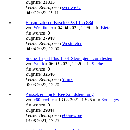
Zugriffe:
23315
Letzter Beitrag
von
svenwe77
04.07.2022, 19:11
Einspritzdüsen Bosch 0 280 155 884
von
Westitreter
»
04.04.2022, 12:50
» in
Biete
Antworten:
0
Zugriffe:
27948
Letzter Beitrag
von
Westitreter
04.04.2022, 12:50
Suche Trijekt Plus T101 Steuergerät zum testen
von
Yanik
»
06.03.2022, 12:20
» in
Suche
Antworten:
0
Zugriffe:
32646
Letzter Beitrag
von
Yanik
06.03.2022, 12:20
Aussetzer Trijekt Bee Zündsteuerung
von
e60newbie
»
13.08.2021, 13:25
» in
Sonstiges
Antworten:
0
Zugriffe:
29844
Letzter Beitrag
von
e60newbie
13.08.2021, 13:25