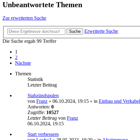
Unbeantwortete Themen
Zur erweiterten Suche
Erweiterte Suche
Suche
Die Suche ergab 99 Treffer
1
2
Nächste
Themen
Statistik
Letzter Beitrag
Stabzündspulen
von
Franz
»
06.10.2024, 19:15
» in
Einbau und Verkabe
Antworten:
0
Zugriffe:
10527
Letzter Beitrag
von
Franz
06.10.2024, 19:15
Start verbessern
von
Locha2
»
28.05.2023, 19:20
» in
Abstimmung