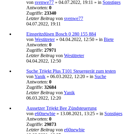
von
svenwe77
»
04.07.2022, 19:11
» in
Sonstiges
Antworten:
0
Zugriffe:
23340
Letzter Beitrag
von
svenwe77
04.07.2022, 19:11
Einspritzdüsen Bosch 0 280 155 884
von
Westitreter
»
04.04.2022, 12:50
» in
Biete
Antworten:
0
Zugriffe:
27971
Letzter Beitrag
von
Westitreter
04.04.2022, 12:50
Suche Trijekt Plus T101 Steuergerät zum testen
von
Yanik
»
06.03.2022, 12:20
» in
Suche
Antworten:
0
Zugriffe:
32684
Letzter Beitrag
von
Yanik
06.03.2022, 12:20
Aussetzer Trijekt Bee Zündsteuerung
von
e60newbie
»
13.08.2021, 13:25
» in
Sonstiges
Antworten:
0
Zugriffe:
29873
Letzter Beitrag
von
e60newbie