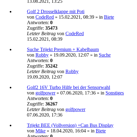
13.08.2021, 13:25
Golf 2 Drosselklappe mit Poti
von
CodeRed
»
15.02.2021, 08:39
» in
Biete
Antworten:
0
Zugriffe:
35473
Letzter Beitrag
von
CodeRed
15.02.2021, 08:39
Suche Trijekt Premium + Kabelbaum
von
Robby
»
19.09.2020, 12:07
» in
Suche
Antworten:
0
Zugriffe:
35242
Letzter Beitrag
von
Robby
19.09.2020, 12:07
Golf2 16V Turbo Hilfe bei der Sensorwahl
von
golfpower
»
07.06.2020, 17:36
» in
Sonstiges
Antworten:
0
Zugriffe:
36267
Letzter Beitrag
von
golfpower
07.06.2020, 17:36
Trijekt BEE (Vollversion) +Can Bus Display
von
Mike
»
18.04.2020, 16:04
» in
Biete
Antworten:
0