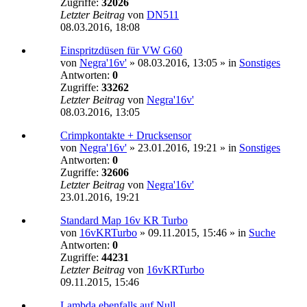
Zugriffe:
32026
Letzter Beitrag
von
DN511
08.03.2016, 18:08
Einspritzdüsen für VW G60
von
Negra'16v'
»
08.03.2016, 13:05
» in
Sonstiges
Antworten:
0
Zugriffe:
33262
Letzter Beitrag
von
Negra'16v'
08.03.2016, 13:05
Crimpkontakte + Drucksensor
von
Negra'16v'
»
23.01.2016, 19:21
» in
Sonstiges
Antworten:
0
Zugriffe:
32606
Letzter Beitrag
von
Negra'16v'
23.01.2016, 19:21
Standard Map 16v KR Turbo
von
16vKRTurbo
»
09.11.2015, 15:46
» in
Suche
Antworten:
0
Zugriffe:
44231
Letzter Beitrag
von
16vKRTurbo
09.11.2015, 15:46
Lambda ebenfalls auf Null