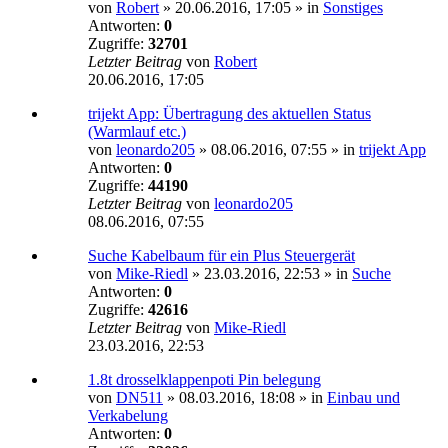
von
Robert
»
20.06.2016, 17:05
» in
Sonstiges
Antworten:
0
Zugriffe:
32701
Letzter Beitrag
von
Robert
20.06.2016, 17:05
trijekt App: Übertragung des aktuellen Status
(Warmlauf etc.)
von
leonardo205
»
08.06.2016, 07:55
» in
trijekt App
Antworten:
0
Zugriffe:
44190
Letzter Beitrag
von
leonardo205
08.06.2016, 07:55
Suche Kabelbaum für ein Plus Steuergerät
von
Mike-Riedl
»
23.03.2016, 22:53
» in
Suche
Antworten:
0
Zugriffe:
42616
Letzter Beitrag
von
Mike-Riedl
23.03.2016, 22:53
1.8t drosselklappenpoti Pin belegung
von
DN511
»
08.03.2016, 18:08
» in
Einbau und
Verkabelung
Antworten:
0