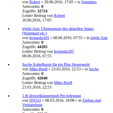
von
Robert
»
20.06.2016, 17:05
» in
Sonstiges
Antworten:
0
Zugriffe:
32724
Letzter Beitrag
von
Robert
20.06.2016, 17:05
trijekt App: Übertragung des aktuellen Status
(Warmlauf etc.)
von
leonardo205
»
08.06.2016, 07:55
» in
trijekt App
Antworten:
0
Zugriffe:
44205
Letzter Beitrag
von
leonardo205
08.06.2016, 07:55
Suche Kabelbaum für ein Plus Steuergerät
von
Mike-Riedl
»
23.03.2016, 22:53
» in
Suche
Antworten:
0
Zugriffe:
42640
Letzter Beitrag
von
Mike-Riedl
23.03.2016, 22:53
1.8t drosselklappenpoti Pin belegung
von
DN511
»
08.03.2016, 18:08
» in
Einbau und
Verkabelung
Antworten:
0