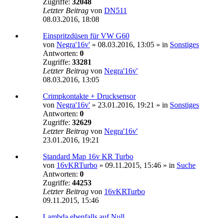
Zugriffe:
32048
Letzter Beitrag
von
DN511
08.03.2016, 18:08
Einspritzdüsen für VW G60
von
Negra'16v'
»
08.03.2016, 13:05
» in
Sonstiges
Antworten:
0
Zugriffe:
33281
Letzter Beitrag
von
Negra'16v'
08.03.2016, 13:05
Crimpkontakte + Drucksensor
von
Negra'16v'
»
23.01.2016, 19:21
» in
Sonstiges
Antworten:
0
Zugriffe:
32629
Letzter Beitrag
von
Negra'16v'
23.01.2016, 19:21
Standard Map 16v KR Turbo
von
16vKRTurbo
»
09.11.2015, 15:46
» in
Suche
Antworten:
0
Zugriffe:
44253
Letzter Beitrag
von
16vKRTurbo
09.11.2015, 15:46
Lambda ebenfalls auf Null