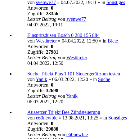
von
svenwe77
»
04.07.2022, 19:11
» in
Sonstiges
Antworten:
0
Zugriffe:
23356
Letzter Beitrag
von
svenwe77
04.07.2022, 19:11
Einspritzdüsen Bosch 0 280 155 884
von
Westitreter
»
04.04.2022, 12:50
» in
Biete
Antworten:
0
Zugriffe:
27981
Letzter Beitrag
von
Westitreter
04.04.2022, 12:50
Suche Trijekt Plus T101 Steuergerät zum testen
von
Yanik
»
06.03.2022, 12:20
» in
Suche
Antworten:
0
Zugriffe:
32698
Letzter Beitrag
von
Yanik
06.03.2022, 12:20
Aussetzer Trijekt Bee Zündsteuerung
von
e60newbie
»
13.08.2021, 13:25
» in
Sonstiges
Antworten:
0
Zugriffe:
29888
Letzter Beitrag
von
e60newbie