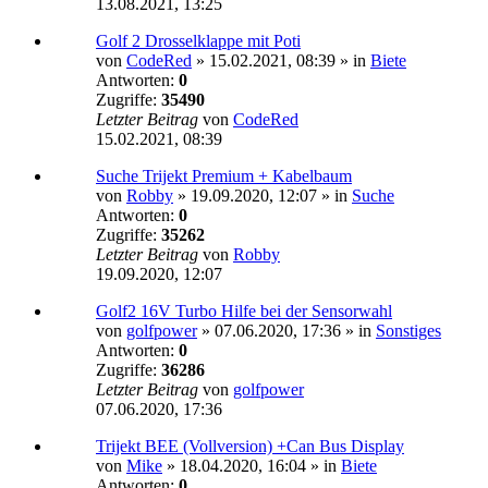
13.08.2021, 13:25
Golf 2 Drosselklappe mit Poti
von
CodeRed
»
15.02.2021, 08:39
» in
Biete
Antworten:
0
Zugriffe:
35490
Letzter Beitrag
von
CodeRed
15.02.2021, 08:39
Suche Trijekt Premium + Kabelbaum
von
Robby
»
19.09.2020, 12:07
» in
Suche
Antworten:
0
Zugriffe:
35262
Letzter Beitrag
von
Robby
19.09.2020, 12:07
Golf2 16V Turbo Hilfe bei der Sensorwahl
von
golfpower
»
07.06.2020, 17:36
» in
Sonstiges
Antworten:
0
Zugriffe:
36286
Letzter Beitrag
von
golfpower
07.06.2020, 17:36
Trijekt BEE (Vollversion) +Can Bus Display
von
Mike
»
18.04.2020, 16:04
» in
Biete
Antworten:
0