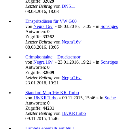
Zugriffe:
32029
Letzter Beitrag
von
DN511
08.03.2016, 18:08
Einspritzdüsen für VW G60
von
Negra'16v'
»
08.03.2016, 13:05
» in
Sonstiges
Antworten:
0
Zugriffe:
33262
Letzter Beitrag
von
Negra'16v'
08.03.2016, 13:05
Crimpkontakte + Drucksensor
von
Negra'16v'
»
23.01.2016, 19:21
» in
Sonstiges
Antworten:
0
Zugriffe:
32609
Letzter Beitrag
von
Negra'16v'
23.01.2016, 19:21
Standard Map 16v KR Turbo
von
16vKRTurbo
»
09.11.2015, 15:46
» in
Suche
Antworten:
0
Zugriffe:
44231
Letzter Beitrag
von
16vKRTurbo
09.11.2015, 15:46
Lambda ebenfalls auf Null