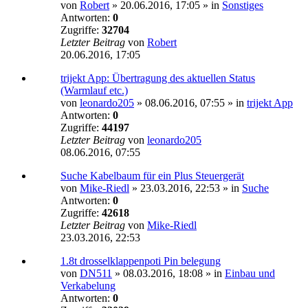
von
Robert
»
20.06.2016, 17:05
» in
Sonstiges
Antworten:
0
Zugriffe:
32704
Letzter Beitrag
von
Robert
20.06.2016, 17:05
trijekt App: Übertragung des aktuellen Status
(Warmlauf etc.)
von
leonardo205
»
08.06.2016, 07:55
» in
trijekt App
Antworten:
0
Zugriffe:
44197
Letzter Beitrag
von
leonardo205
08.06.2016, 07:55
Suche Kabelbaum für ein Plus Steuergerät
von
Mike-Riedl
»
23.03.2016, 22:53
» in
Suche
Antworten:
0
Zugriffe:
42618
Letzter Beitrag
von
Mike-Riedl
23.03.2016, 22:53
1.8t drosselklappenpoti Pin belegung
von
DN511
»
08.03.2016, 18:08
» in
Einbau und
Verkabelung
Antworten:
0