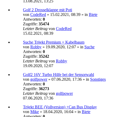
13.08.2021, 13:25
Golf 2 Drosselklappe mit Poti
von
CodeRed
»
15.02.2021, 08:39
» in
Biete
Antworten:
0
Zugriffe:
35474
Letzter Beitrag
von
CodeRed
15.02.2021, 08:39
Suche Trijekt Premium + Kabelbaum
von
Robby
»
19.09.2020, 12:07
» in
Suche
Antworten:
0
Zugriffe:
35242
Letzter Beitrag
von
Robby
19.09.2020, 12:07
Golf2 16V Turbo Hilfe bei der Sensorwahl
von
golfpower
»
07.06.2020, 17:36
» in
Sonstiges
Antworten:
0
Zugriffe:
36273
Letzter Beitrag
von
golfpower
07.06.2020, 17:36
Trijekt BEE (Vollversion) +Can Bus Display
von
Mike
»
18.04.2020, 16:04
» in
Biete
Antworten:
0