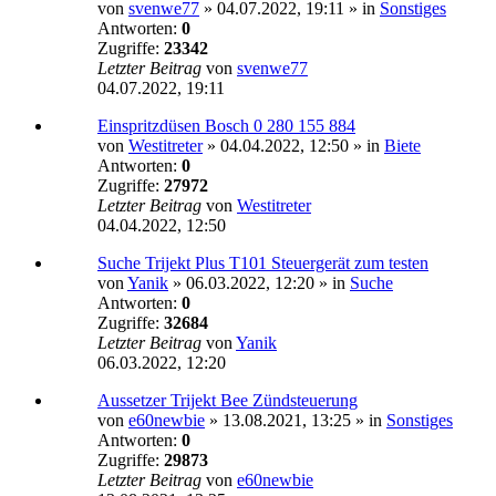
von
svenwe77
»
04.07.2022, 19:11
» in
Sonstiges
Antworten:
0
Zugriffe:
23342
Letzter Beitrag
von
svenwe77
04.07.2022, 19:11
Einspritzdüsen Bosch 0 280 155 884
von
Westitreter
»
04.04.2022, 12:50
» in
Biete
Antworten:
0
Zugriffe:
27972
Letzter Beitrag
von
Westitreter
04.04.2022, 12:50
Suche Trijekt Plus T101 Steuergerät zum testen
von
Yanik
»
06.03.2022, 12:20
» in
Suche
Antworten:
0
Zugriffe:
32684
Letzter Beitrag
von
Yanik
06.03.2022, 12:20
Aussetzer Trijekt Bee Zündsteuerung
von
e60newbie
»
13.08.2021, 13:25
» in
Sonstiges
Antworten:
0
Zugriffe:
29873
Letzter Beitrag
von
e60newbie