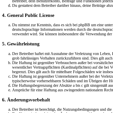
Betreiber, dein Benutzerkonto, Beiträge und Funktionen jederze
Du gestattest dem Betreiber darüber hinaus, deine Beiträge abz
4. General Public License
Du nimmst zur Kenntnis, dass es sich bei phpBB um eine unter
deutschsprachige Informationen werden durch die deutschsprac
verwendet wird. Sie können insbesondere die Verwendung der S
5. Gewährleistung
Der Betreiber haftet mit Ausnahme der Verletzung von Leben, Kö
grob fahrlässiges Verhalten zurückzuführen sind. Dies gilt au
Die Haftung ist gegenüber Verbrauchern außer bei vorsätzlich
wesentlicher Vertragspflichten (Kardinalpflichten) auf die be
begrenzt. Dies gilt auch für mittelbare Folgeschäden wie ins
Die Haftung ist gegenüber Unternehmern außer bei der Verletzu
typischerweise vorhersehbaren Schäden und im Übrigen der Höh
Die Haftungsbegrenzung der Absätze a bis c gilt sinngemäß auc
Ansprüche für eine Haftung aus zwingendem nationalem Recht 
6. Änderungsvorbehalt
Der Betreiber ist berechtigt, die Nutzungsbedingungen und di