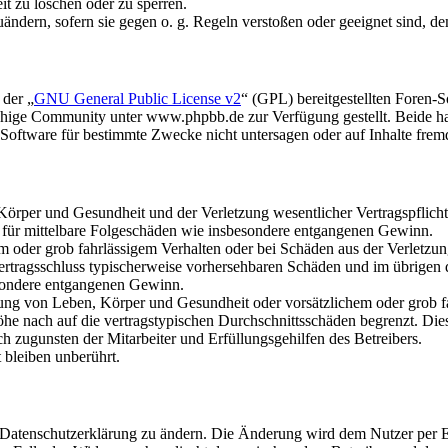
it zu löschen oder zu sperren.
uändern, sofern sie gegen o. g. Regeln verstoßen oder geeignet sind, 
 der „
GNU General Public License v2
“ (GPL) bereitgestellten Foren
hige Community unter www.phpbb.de zur Verfügung gestellt. Beide hab
oftware für bestimmte Zwecke nicht untersagen oder auf Inhalte frem
rper und Gesundheit und der Verletzung wesentlicher Vertragspflichten
ch für mittelbare Folgeschäden wie insbesondere entgangenen Gewinn.
em oder grob fahrlässigem Verhalten oder bei Schäden aus der Verletz
i Vertragsschluss typischerweise vorhersehbaren Schäden und im übrigen
besondere entgangenen Gewinn.
ng von Leben, Körper und Gesundheit oder vorsätzlichem oder grob fah
e nach auf die vertragstypischen Durchschnittsschäden begrenzt. Dies
h zugunsten der Mitarbeiter und Erfüllungsgehilfen des Betreibers.
bleiben unberührt.
e Datenschutzerklärung zu ändern. Die Änderung wird dem Nutzer per E-