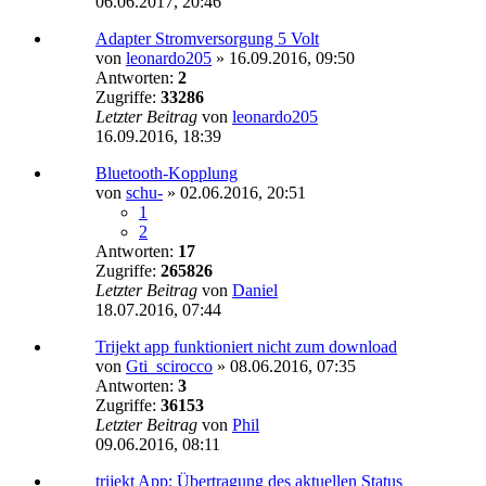
06.06.2017, 20:46
Adapter Stromversorgung 5 Volt
von
leonardo205
»
16.09.2016, 09:50
Antworten:
2
Zugriffe:
33286
Letzter Beitrag
von
leonardo205
16.09.2016, 18:39
Bluetooth-Kopplung
von
schu-
»
02.06.2016, 20:51
1
2
Antworten:
17
Zugriffe:
265826
Letzter Beitrag
von
Daniel
18.07.2016, 07:44
Trijekt app funktioniert nicht zum download
von
Gti_scirocco
»
08.06.2016, 07:35
Antworten:
3
Zugriffe:
36153
Letzter Beitrag
von
Phil
09.06.2016, 08:11
trijekt App: Übertragung des aktuellen Status