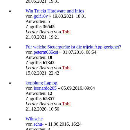
26.05.2021, 19:31
Win Trijekt Hardware und Infos
von
golf16v
»
19.03.2021, 18:01
Antworten:
5
Zugriffe:
36545
Letzter Beitrag
von
Tobi
21.03.2021, 19:21
Für welche Steuergeräte ist die trijekt App geeignet?
von
peterm635csi
»
01.07.2016, 08:54
Antworten:
10
Zugriffe:
67342
Letzter Beitrag
von
Tobi
15.02.2021, 22:42
kopplung Laptop
von
leonardo205
»
05.09.2016, 09:04
Antworten:
12
Zugriffe:
65357
Letzter Beitrag
von
Tobi
21.12.2020, 10:50
Wünsche
von
schu-
»
11.06.2016, 16:24
Antworten:
3