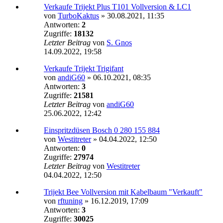
Verkaufe Trijekt Plus T101 Vollversion & LC1
von
TurboKaktus
»
30.08.2021, 11:35
Antworten:
2
Zugriffe:
18132
Letzter Beitrag
von
S. Gnos
14.09.2022, 19:58
Verkaufe Trijekt Trigifant
von
andiG60
»
06.10.2021, 08:35
Antworten:
3
Zugriffe:
21581
Letzter Beitrag
von
andiG60
25.06.2022, 12:42
Einspritzdüsen Bosch 0 280 155 884
von
Westitreter
»
04.04.2022, 12:50
Antworten:
0
Zugriffe:
27974
Letzter Beitrag
von
Westitreter
04.04.2022, 12:50
Trijekt Bee Vollversion mit Kabelbaum "Verkauft"
von
rftuning
»
16.12.2019, 17:09
Antworten:
3
Zugriffe:
30025