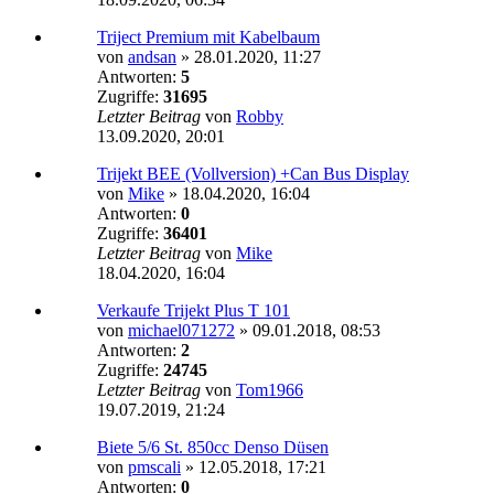
Triject Premium mit Kabelbaum
von
andsan
»
28.01.2020, 11:27
Antworten:
5
Zugriffe:
31695
Letzter Beitrag
von
Robby
13.09.2020, 20:01
Trijekt BEE (Vollversion) +Can Bus Display
von
Mike
»
18.04.2020, 16:04
Antworten:
0
Zugriffe:
36401
Letzter Beitrag
von
Mike
18.04.2020, 16:04
Verkaufe Trijekt Plus T 101
von
michael071272
»
09.01.2018, 08:53
Antworten:
2
Zugriffe:
24745
Letzter Beitrag
von
Tom1966
19.07.2019, 21:24
Biete 5/6 St. 850cc Denso Düsen
von
pmscali
»
12.05.2018, 17:21
Antworten:
0