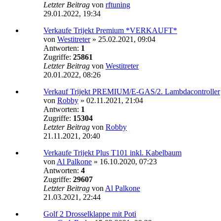
Letzter Beitrag
von
rftuning
29.01.2022, 19:34
Verkaufe Trijekt Premium *VERKAUFT*
von
Westitreter
»
25.02.2021, 09:04
Antworten:
1
Zugriffe:
25861
Letzter Beitrag
von
Westitreter
20.01.2022, 08:26
Verkauf Trijekt PREMIUM/E-GAS/2. Lambdacontroller
von
Robby
»
02.11.2021, 21:04
Antworten:
1
Zugriffe:
15304
Letzter Beitrag
von
Robby
21.11.2021, 20:40
Verkaufe Trijekt Plus T101 inkl. Kabelbaum
von
Al Palkone
»
16.10.2020, 07:23
Antworten:
4
Zugriffe:
29607
Letzter Beitrag
von
Al Palkone
21.03.2021, 22:44
Golf 2 Drosselklappe mit Poti