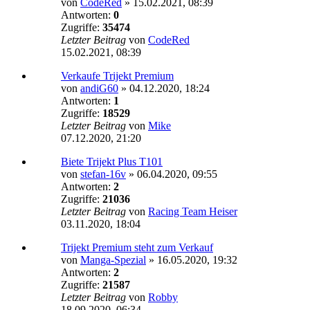
von
CodeRed
»
15.02.2021, 08:39
Antworten:
0
Zugriffe:
35474
Letzter Beitrag
von
CodeRed
15.02.2021, 08:39
Verkaufe Trijekt Premium
von
andiG60
»
04.12.2020, 18:24
Antworten:
1
Zugriffe:
18529
Letzter Beitrag
von
Mike
07.12.2020, 21:20
Biete Trijekt Plus T101
von
stefan-16v
»
06.04.2020, 09:55
Antworten:
2
Zugriffe:
21036
Letzter Beitrag
von
Racing Team Heiser
03.11.2020, 18:04
Trijekt Premium steht zum Verkauf
von
Manga-Spezial
»
16.05.2020, 19:32
Antworten:
2
Zugriffe:
21587
Letzter Beitrag
von
Robby
18.09.2020, 06:34