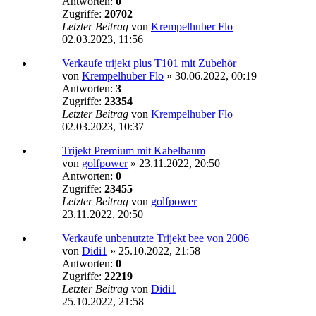
Antworten:
0
Zugriffe:
20702
Letzter Beitrag
von
Krempelhuber Flo
02.03.2023, 11:56
Verkaufe trijekt plus T101 mit Zubehör
von
Krempelhuber Flo
»
30.06.2022, 00:19
Antworten:
3
Zugriffe:
23354
Letzter Beitrag
von
Krempelhuber Flo
02.03.2023, 10:37
Trijekt Premium mit Kabelbaum
von
golfpower
»
23.11.2022, 20:50
Antworten:
0
Zugriffe:
23455
Letzter Beitrag
von
golfpower
23.11.2022, 20:50
Verkaufe unbenutzte Trijekt bee von 2006
von
Didi1
»
25.10.2022, 21:58
Antworten:
0
Zugriffe:
22219
Letzter Beitrag
von
Didi1
25.10.2022, 21:58